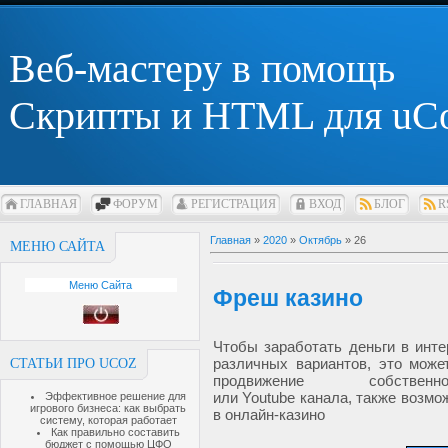
Веб-мастеру в помощь
Скрипты и HTML для uC
ГЛАВНАЯ
ФОРУМ
РЕГИСТРАЦИЯ
ВХОД
БЛОГ
R
Главная
»
2020
»
Октябрь
»
26
МЕНЮ САЙТА
Меню Сайта
Фреш казино
Чтобы заработать деньги в инте
различных вариантов, это може
СТАТЬИ ПРО UCOZ
продвижение собстве
или
Youtube
канала, также возмо
Эффективное решение для
игрового бизнеса: как выбрать
в онлайн-казино
систему, которая работает
Как правильно составить
бюджет с помощью ЦФО