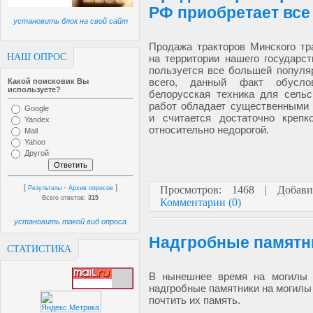
РФ приобретает вс
установить блок на свой сайт
Продажа тракторов Минского тр
НАШ ОПРОС
на территории нашего государст
пользуется все большей популя
всего, данный факт обусло
Какой поисковик Вы
используете?
белорусская техника для сельс
работ обладает существенными
Google
и считается достаточно крепк
Yandex
относительно недорогой.
Mail
Yahoo
Другой
[
·
]
Просмотров: 1468 | Добав
Результаты
Архив опросов
Всего ответов:
315
Комментарии (0)
установить такой вид опроса
Надгробные памятн
СТАТИСТИКА
В нынешнее время на могилы 
надгробные памятники на могилы
почтить их память.