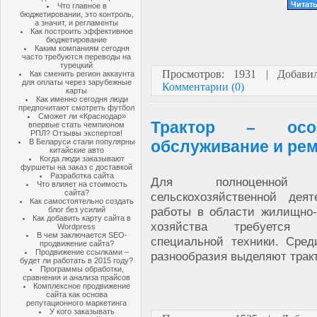
Читать
Что главное в
бюджетировании, это контроль,
а значит, и регламенты
Как построить эффективное
бюджетирование
Каким компаниям сегодня
часто требуются переводы на
турецкий
Просмотров: 1931 | Добав
Как сменить регион аккаунта
для оплаты через зарубежные
Комментарии (0)
карты
Как именно сегодня люди
предпочитают смотреть футбол
Сможет ли «Краснодар»
Трактор – особе
впервые стать чемпионом
РПЛ? Отзывы экспертов!
В Беларуси стали популярны
обслуживание и ре
китайские авто
Когда люди заказывают
фуршеты на заказ с доставкой
Разработка сайта
Для полноценной о
Что влияет на стоимость
сайта?
сельскохозяйственной деят
Как самостоятельно создать
работы в области жилищно-
блог без усилий
Как добавить карту сайта в
хозяйства требуется и
Wordpress
В чем заключается SEO-
специальной техники. Сред
продвижение сайта?
Продвижение ссылками –
разнообразия выделяют трак
будет ли работать в 2015 году?
Программы обработки,
сравнения и анализа прайсов
Комплексное продвижение
сайта как основа
репутационного маркетинга
У кого заказывать