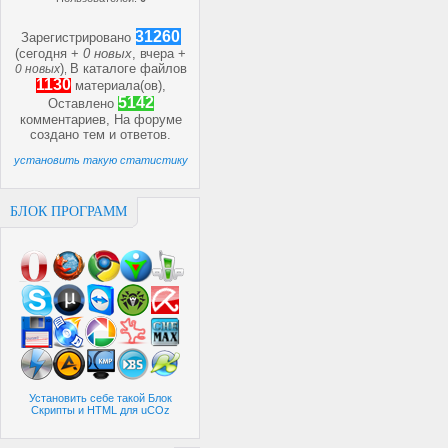
31260
Зарегистрировано
(сегодня +
0 новых
, вчера +
)
В каталоге файлов
0 новых
,
1130
материала(ов),
5142
Оставлено
комментариев, На форуме
создано
тем и
ответов.
установить такую статистику
БЛОК ПРОГРАММ
Установить себе такой Блок
Скрипты и HTML для uCOz