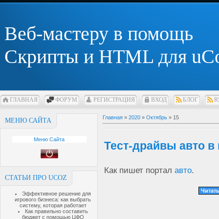
Веб-мастеру в помощь
Скрипты и HTML для uC
ГЛАВНАЯ
ФОРУМ
РЕГИСТРАЦИЯ
ВХОД
БЛОГ
R
Главная
»
2020
»
Октябрь
»
15
МЕНЮ САЙТА
Меню Сайта
Тест-драйвы авто в
Как пишет портал
авто
.
СТАТЬИ ПРО UCOZ
Читать
Эффективное решение для
игрового бизнеса: как выбрать
систему, которая работает
Как правильно составить
бюджет с помощью ЦФО