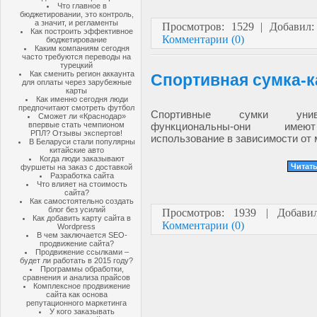
Что главное в
бюджетировании, это контроль,
а значит, и регламенты
Просмотров: 1529 | Добавил
Как построить эффективное
Комментарии (0)
бюджетирование
Каким компаниям сегодня
часто требуются переводы на
турецкий
Как сменить регион аккаунта
Спортивная сумка-
для оплаты через зарубежные
карты
Как именно сегодня люди
предпочитают смотреть футбол
Спортивные сумки уни
Сможет ли «Краснодар»
впервые стать чемпионом
функциональны-они име
РПЛ? Отзывы экспертов!
использование в зависимости от 
В Беларуси стали популярны
китайские авто
Когда люди заказывают
Читать
фуршеты на заказ с доставкой
Разработка сайта
Что влияет на стоимость
сайта?
Как самостоятельно создать
блог без усилий
Просмотров: 1939 | Добав
Как добавить карту сайта в
Комментарии (0)
Wordpress
В чем заключается SEO-
продвижение сайта?
Продвижение ссылками –
будет ли работать в 2015 году?
Программы обработки,
сравнения и анализа прайсов
Комплексное продвижение
сайта как основа
репутационного маркетинга
У кого заказывать