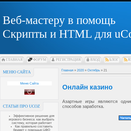
Веб-мастеру в помощь
Скрипты и HTML для uC
ГЛАВНАЯ
ФОРУМ
РЕГИСТРАЦИЯ
ВХОД
БЛОГ
R
Главная
»
2020
»
Октябрь
»
21
МЕНЮ САЙТА
Меню Сайта
Онлайн казино
Азартные игры являются одни
способов заработка.
СТАТЬИ ПРО UCOZ
Эффективное решение для
Читать
игрового бизнеса: как выбрать
систему, которая работает
Как правильно составить
бюджет с помощью ЦФО