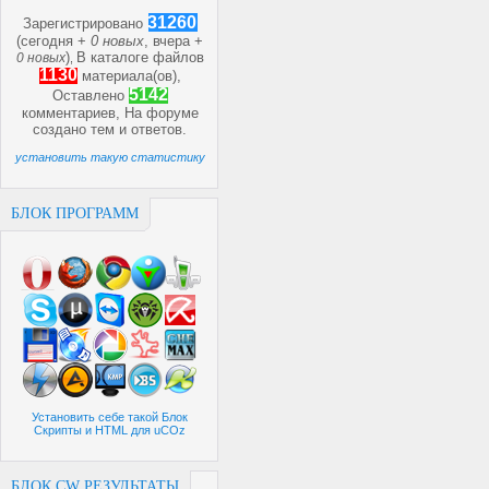
31260
Зарегистрировано
(сегодня +
0 новых
, вчера +
)
В каталоге файлов
0 новых
,
1130
материала(ов),
5142
Оставлено
комментариев, На форуме
создано
тем и
ответов.
установить такую статистику
БЛОК ПРОГРАММ
Установить себе такой Блок
Скрипты и HTML для uCOz
БЛОК CW РЕЗУЛЬТАТЫ