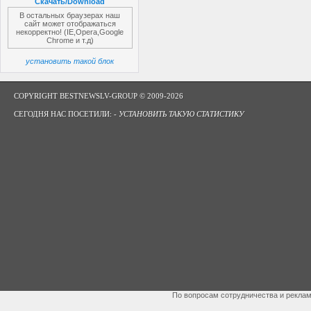
Скачать/Download
В остальных браузерах наш
сайт может отображаться
некорректно! (IE,Opera,Google
Chrome и т.д)
установить такой блок
COPYRIGHT BESTNEWSLV-GROUP © 2009-2026
СЕГОДНЯ НАС ПОСЕТИЛИ: -
УСТАНОВИТЬ ТАКУЮ СТАТИСТИКУ
По вопросам сотрудничества и рекла