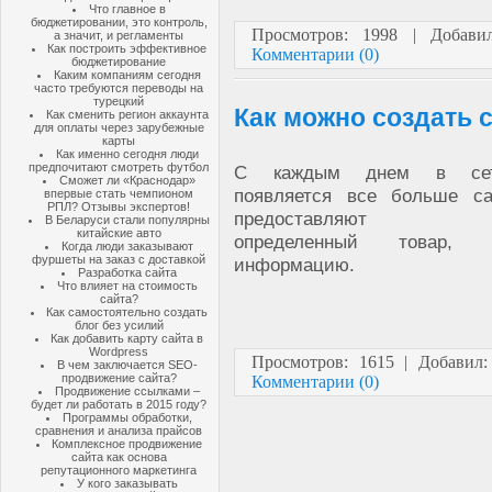
Что главное в
бюджетировании, это контроль,
Просмотров: 1998 | Добав
а значит, и регламенты
Как построить эффективное
Комментарии (0)
бюджетирование
Каким компаниям сегодня
часто требуются переводы на
турецкий
Как можно создать 
Как сменить регион аккаунта
для оплаты через зарубежные
карты
Как именно сегодня люди
предпочитают смотреть футбол
С каждым днем в сет
Сможет ли «Краснодар»
появляется все больше са
впервые стать чемпионом
РПЛ? Отзывы экспертов!
предоставляют пол
В Беларуси стали популярны
китайские авто
определенный товар,
Когда люди заказывают
фуршеты на заказ с доставкой
информацию.
Разработка сайта
Что влияет на стоимость
сайта?
Как самостоятельно создать
блог без усилий
Как добавить карту сайта в
Wordpress
Просмотров: 1615 | Добавил
В чем заключается SEO-
продвижение сайта?
Комментарии (0)
Продвижение ссылками –
будет ли работать в 2015 году?
Программы обработки,
сравнения и анализа прайсов
Комплексное продвижение
сайта как основа
репутационного маркетинга
У кого заказывать