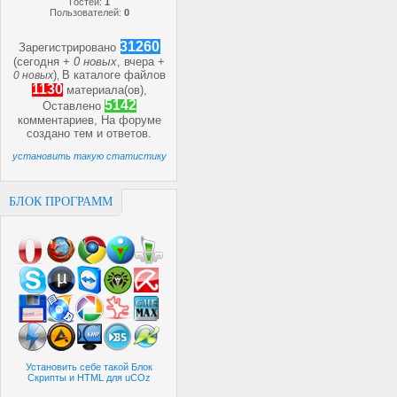
Гостей:
1
Пользователей:
0
31260
Зарегистрировано
(сегодня +
0 новых
, вчера +
)
В каталоге файлов
0 новых
,
1130
материала(ов),
5142
Оставлено
комментариев, На форуме
создано
тем и
ответов.
установить такую статистику
БЛОК ПРОГРАММ
Установить себе такой Блок
Скрипты и HTML для uCOz