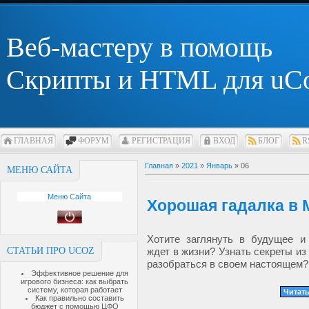
Веб-мастеру в помощь
Скрипты и HTML для uC
ГЛАВНАЯ
ФОРУМ
РЕГИСТРАЦИЯ
ВХОД
БЛОГ
R
Главная
»
2021
»
Январь
»
06
МЕНЮ САЙТА
Меню Сайта
Хорошая гадалка в 
Хотите заглянуть в будущее и 
СТАТЬИ ПРО UCOZ
ждет в жизни? Узнать секреты из
разобраться в своем настоящем
Эффективное решение для
игрового бизнеса: как выбрать
систему, которая работает
Читать
Как правильно составить
бюджет с помощью ЦФО