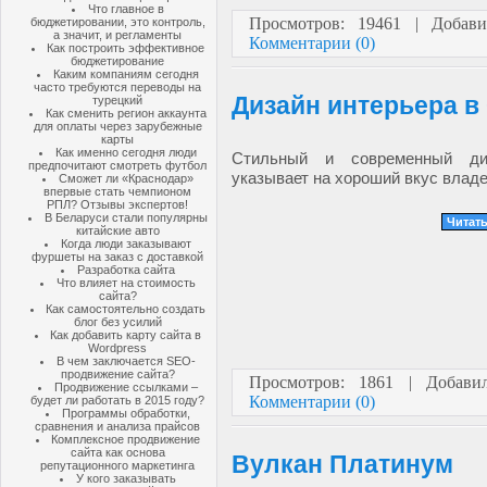
Что главное в
Просмотров: 19461 | Добав
бюджетировании, это контроль,
а значит, и регламенты
Комментарии (0)
Как построить эффективное
бюджетирование
Каким компаниям сегодня
часто требуются переводы на
Дизайн интерьера 
турецкий
Как сменить регион аккаунта
для оплаты через зарубежные
карты
Как именно сегодня люди
Стильный и современный ди
предпочитают смотреть футбол
указывает на хороший вкус влад
Сможет ли «Краснодар»
впервые стать чемпионом
РПЛ? Отзывы экспертов!
В Беларуси стали популярны
Читать
китайские авто
Когда люди заказывают
фуршеты на заказ с доставкой
Разработка сайта
Что влияет на стоимость
сайта?
Как самостоятельно создать
блог без усилий
Как добавить карту сайта в
Wordpress
В чем заключается SEO-
продвижение сайта?
Просмотров: 1861 | Добав
Продвижение ссылками –
Комментарии (0)
будет ли работать в 2015 году?
Программы обработки,
сравнения и анализа прайсов
Комплексное продвижение
сайта как основа
Вулкан Платинум
репутационного маркетинга
У кого заказывать