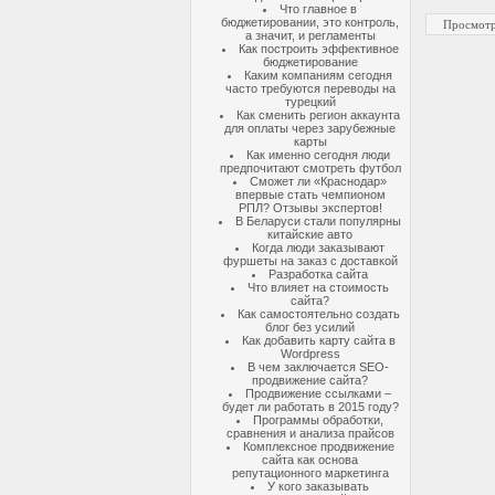
Что главное в
бюджетировании, это контроль,
Просмотр
а значит, и регламенты
Как построить эффективное
бюджетирование
Каким компаниям сегодня
часто требуются переводы на
турецкий
Как сменить регион аккаунта
для оплаты через зарубежные
карты
Как именно сегодня люди
предпочитают смотреть футбол
Сможет ли «Краснодар»
впервые стать чемпионом
РПЛ? Отзывы экспертов!
В Беларуси стали популярны
китайские авто
Когда люди заказывают
фуршеты на заказ с доставкой
Разработка сайта
Что влияет на стоимость
сайта?
Как самостоятельно создать
блог без усилий
Как добавить карту сайта в
Wordpress
В чем заключается SEO-
продвижение сайта?
Продвижение ссылками –
будет ли работать в 2015 году?
Программы обработки,
сравнения и анализа прайсов
Комплексное продвижение
сайта как основа
репутационного маркетинга
У кого заказывать