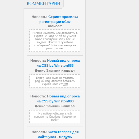
КОММЕНТАРИИ
Новость:
Скрипт просилка
регистрации uCoz
написал:
Ничего изменять или добавлять в
скрипт не надо? А то он у меня
такое сообщение как у вас не
выдаёт. Просто "служебное
сообщение". И без перехода на
регистрацию.
Новость:
Новый вид опроса
на CSS by Winston888
Денис Замятин
написал:
Епрст надо было не удалять
родной код ,апросто встаыить
скрипт ниже его)))))
Новость:
Новый вид опроса
на CSS by Winston888
Денис Замятин
написал:
Не найден обязательный
параментр Quetions. Короче не
робит
Новость:
Фото галерея для
сайта укоз - модуль