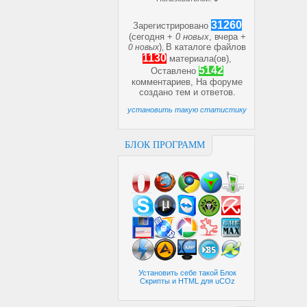
31260
Зарегистрировано
(сегодня +
0 новых
, вчера +
)
В каталоге файлов
0 новых
,
1130
материала(ов),
5142
Оставлено
комментариев, На форуме
создано
тем и
ответов.
установить такую статистику
БЛОК ПРОГРАММ
Установить себе такой Блок
Скрипты и HTML для uCOz