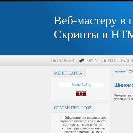
Веб-мастеру в
Скрипты и HTM
ГЛАВНАЯ
ФОРУМ
РЕГИСТРАЦИЯ
Главная
»
20
МЕНЮ САЙТА
Шиномо
Меню Сайта
Каждый авт
узлов и из 
СТАТЬИ ПРО UCOZ
Эффективное решение для
игрового бизнеса: как выбрать
систему, которая работает
Как правильно составить
бюджет с помощью ЦФО