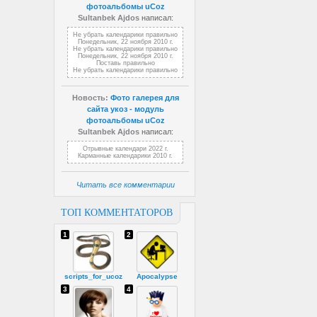
фотоальбомы uCoz
Sultanbek Ajdos
написал:
Не убрать календарики правильно
Понедельник, 22 ноября 2010 г.
Не убрать календарики правильно
Понедельник, 22 ноября 2010 г.
Поставь правильно
Не убрать календарики правильно
Новость:
Фото галерея для
сайта укоз - модуль
фотоальбомы uCoz
Sultanbek Ajdos
написал:
Отрывные календари 2022 г.
Карманные календарики 2010 г.
Читать все комментарии
ТОП КОММЕНТАТОРОВ
1
2
scripts_for_ucoz
Apocalypse
3
4