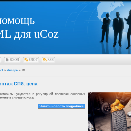
 помощь
L для uCoz
ВХОД
БЛОГ
RSS
21
»
Январь
»
10
нтаж СПб: цена
омобиль нуждается в регулярной проверке основных
замене в случае износа.
Читать новость подробнее