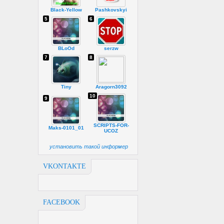
Black-Yellow
Pashkovskyi
5
6
BLoOd
serzw
7
8
Tiny
Aragorn3092
10
9
SCRIPTS-FOR-
Maks-0101_01
UCOZ
установить такой информер
VKONTAKTE
FACEBOOK