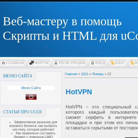
Веб-мастеру в помощь
Скрипты и HTML для uC
ГЛАВНАЯ
ФОРУМ
РЕГИСТРАЦИЯ
ВХОД
БЛОГ
R
Главная
»
2021
»
Январь
»
22
МЕНЮ САЙТА
Меню Сайта
HotVPN
HotVPN – это специальный с
которого каждый пользовате
СТАТЬИ ПРО UCOZ
сможет серфить в интернет
площадки и при этом его личн
Эффективное решение для
игрового бизнеса: как выбрать
оставаться скрытыми от посторо
систему, которая работает
Как правильно составить
бюджет с помощью ЦФО