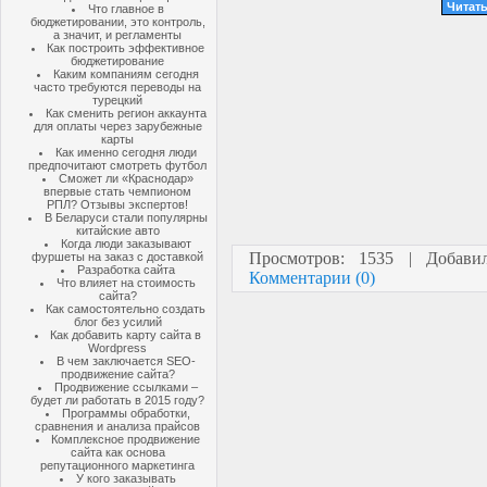
Читать
Что главное в
бюджетировании, это контроль,
а значит, и регламенты
Как построить эффективное
бюджетирование
Каким компаниям сегодня
часто требуются переводы на
турецкий
Как сменить регион аккаунта
для оплаты через зарубежные
карты
Как именно сегодня люди
предпочитают смотреть футбол
Сможет ли «Краснодар»
впервые стать чемпионом
РПЛ? Отзывы экспертов!
В Беларуси стали популярны
китайские авто
Когда люди заказывают
Просмотров: 1535 | Добав
фуршеты на заказ с доставкой
Разработка сайта
Комментарии (0)
Что влияет на стоимость
сайта?
Как самостоятельно создать
блог без усилий
Как добавить карту сайта в
Wordpress
В чем заключается SEO-
продвижение сайта?
Продвижение ссылками –
будет ли работать в 2015 году?
Программы обработки,
сравнения и анализа прайсов
Комплексное продвижение
сайта как основа
репутационного маркетинга
У кого заказывать