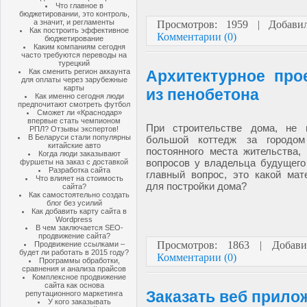
Что главное в
бюджетировании, это контроль,
а значит, и регламенты
Просмотров: 1959 | Добав
Как построить эффективное
Комментарии (0)
бюджетирование
Каким компаниям сегодня
часто требуются переводы на
турецкий
Как сменить регион аккаунта
Архитектурное про
для оплаты через зарубежные
карты
из пенобетона
Как именно сегодня люди
предпочитают смотреть футбол
Сможет ли «Краснодар»
впервые стать чемпионом
При строительстве дома, не 
РПЛ? Отзывы экспертов!
В Беларуси стали популярны
большой коттедж за городо
китайские авто
постоянного места жительства,
Когда люди заказывают
вопросов у владельца будущего
фуршеты на заказ с доставкой
Разработка сайта
главный вопрос, это какой мат
Что влияет на стоимость
для постройки дома?
сайта?
Как самостоятельно создать
блог без усилий
Как добавить карту сайта в
Wordpress
В чем заключается SEO-
продвижение сайта?
Просмотров: 1863 | Добав
Продвижение ссылками –
будет ли работать в 2015 году?
Комментарии (0)
Программы обработки,
сравнения и анализа прайсов
Комплексное продвижение
сайта как основа
Заказать веб прило
репутационного маркетинга
У кого заказывать