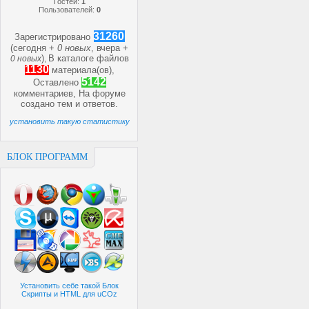
Гостей:
1
Пользователей:
0
31260
Зарегистрировано
(сегодня +
0 новых
, вчера +
)
В каталоге файлов
0 новых
,
1130
материала(ов),
5142
Оставлено
комментариев, На форуме
создано
тем и
ответов.
установить такую статистику
БЛОК ПРОГРАММ
Установить себе такой Блок
Скрипты и HTML для uCOz