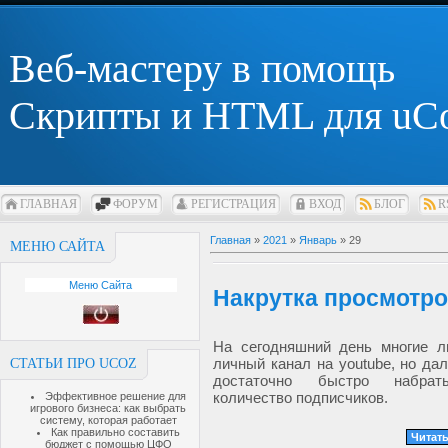
Веб-мастеру в помощь
Скрипты и HTML для uC
ГЛАВНАЯ
ФОРУМ
РЕГИСТРАЦИЯ
ВХОД
БЛОГ
R
Главная
»
2021
»
Январь
»
29
МЕНЮ САЙТА
Меню Сайта
Накрутка просмотро
На сегодняшний день многие 
личный канал на youtube, но дал
СТАТЬИ ПРО UCOZ
достаточно быстро набрат
количество подписчиков.
Эффективное решение для
игрового бизнеса: как выбрать
систему, которая работает
Как правильно составить
Читать
бюджет с помощью ЦФО