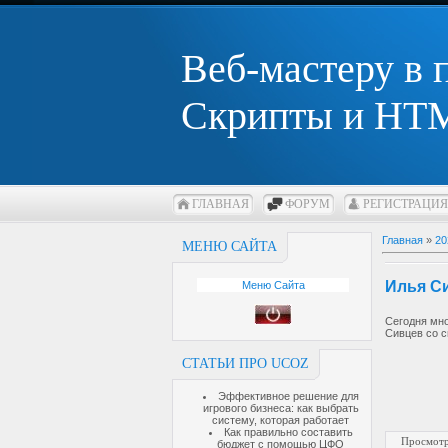
Веб-мастеру в
Скрипты и HTM
ГЛАВНАЯ
ФОРУМ
РЕГИСТРАЦИЯ
Главная
»
20
МЕНЮ САЙТА
Илья С
Меню Сайта
Сегодня мно
Сивцев со с
СТАТЬИ ПРО UCOZ
Эффективное решение для
игрового бизнеса: как выбрать
систему, которая работает
Как правильно составить
Просмотр
бюджет с помощью ЦФО