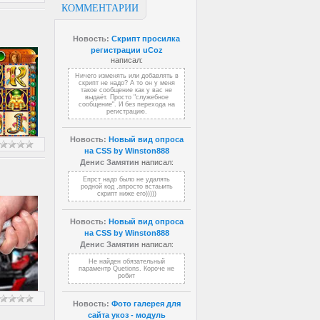
КОММЕНТАРИИ
Новость:
Скрипт просилка
регистрации uCoz
написал:
Ничего изменять или добавлять в
скрипт не надо? А то он у меня
такое сообщение как у вас не
выдаёт. Просто "служебное
сообщение". И без перехода на
регистрацию.
Новость:
Новый вид опроса
на CSS by Winston888
Денис Замятин
написал:
Епрст надо было не удалять
родной код ,апросто встаыить
скрипт ниже его)))))
Новость:
Новый вид опроса
на CSS by Winston888
Денис Замятин
написал:
Не найден обязательный
параментр Quetions. Короче не
робит
Новость:
Фото галерея для
сайта укоз - модуль