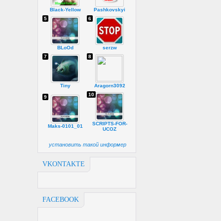
Black-Yellow
Pashkovskyi
5
6
BLoOd
serzw
7
8
Tiny
Aragorn3092
10
9
SCRIPTS-FOR-
Maks-0101_01
UCOZ
установить такой информер
VKONTAKTE
FACEBOOK