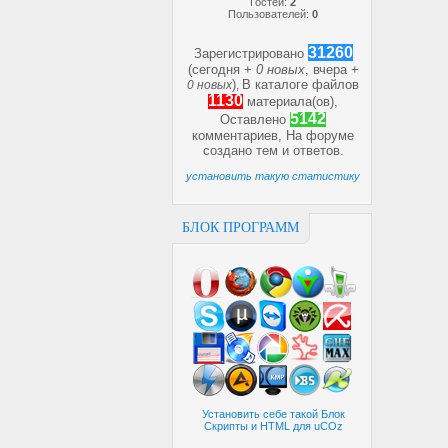
Гостей:
2
Пользователей:
0
31260
Зарегистрировано
(сегодня +
0 новых
, вчера +
)
В каталоге файлов
0 новых
,
1130
материала(ов),
5142
Оставлено
комментариев, На форуме
создано
тем и
ответов.
установить такую статистику
БЛОК ПРОГРАММ
Установить себе такой Блок
Скрипты и HTML для uCOz