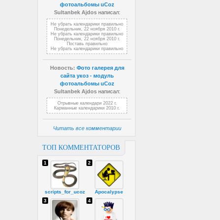
фотоальбомы uCoz
Sultanbek Ajdos
написал:
Не убрать календарики правильно
Понедельник, 22 ноября 2010 г.
Не убрать календарики правильно
Понедельник, 22 ноября 2010 г.
Поставь правильно
Не убрать календарики правильно
Новость:
Фото галерея для
сайта укоз - модуль
фотоальбомы uCoz
Sultanbek Ajdos
написал:
Отрывные календари 2022 г.
Карманные календарики 2010 г.
Читать все комментарии
ТОП КОММЕНТАТОРОВ
1
2
scripts_for_ucoz
Apocalypse
3
4