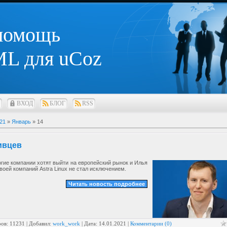
 помощь
L для uCoz
ВХОД
БЛОГ
RSS
21
»
Январь
»
14
ивцев
гие компании хотят выйти на европейский рынок и Илья
воей компаний Astra Linux не стал исключением.
Читать новость подробнее
ов: 11231 | Добавил:
work_work
| Дата:
14.01.2021
|
Комментарии (0)