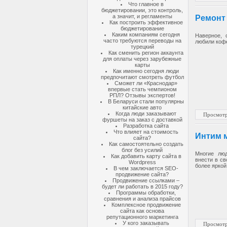
Что главное в
бюджетировании, это контроль,
а значит, и регламенты
Ремонт
Как построить эффективное
бюджетирование
Каким компаниям сегодня
Наверное, 
часто требуются переводы на
любили коф
турецкий
Как сменить регион аккаунта
для оплаты через зарубежные
карты
Как именно сегодня люди
предпочитают смотреть футбол
Сможет ли «Краснодар»
впервые стать чемпионом
РПЛ? Отзывы экспертов!
В Беларуси стали популярны
китайские авто
Когда люди заказывают
Просмотр
фуршеты на заказ с доставкой
Разработка сайта
Что влияет на стоимость
Интим м
сайта?
Как самостоятельно создать
блог без усилий
Многие люд
Как добавить карту сайта в
внести в св
Wordpress
более яркой
В чем заключается SEO-
продвижение сайта?
Продвижение ссылками –
будет ли работать в 2015 году?
Программы обработки,
сравнения и анализа прайсов
Комплексное продвижение
сайта как основа
репутационного маркетинга
У кого заказывать
Просмотр