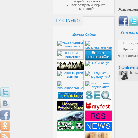
разработку сайта
Как создать интернет-
магазин?
Расскаж
РЕКЛАМКО
-
Установи
Друзья Сайта
Категория
Просмотр
Всего комме
1
tonizelen
http: