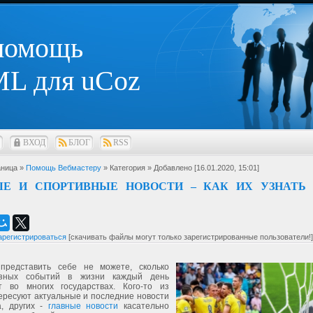
 помощь
L для uCoz
ВХОД
БЛОГ
RSS
ница »
Помощь Вебмастеру
» Категория
» Добавлено [16.01.2020, 15:01]
ЫЕ И СПОРТИВНЫЕ НОВОСТИ – КАК ИХ УЗНАТЬ
арегистрироваться
[скачивать файлы могут только зарегистрированные пользователи!]
представить себе не можете, сколько
азных событий в жизни каждый день
т во многих государствах. Кого-то из
ересуют актуальные и последние новости
а, других -
главные новости
касательно