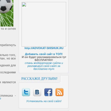
 то и сотен
 прибегнуть
http://ADVOKAT-SHISHUK.RU
Добавить свой сайт в ТОП!
ельно того,
И он будет рекламироваться тут
лан, но все
БЕСПЛАТНО!
стань модератором сайта и
видения для
рекламируй свой сайт за
бесплатно тут
последними
РАССКАЖИ ДРУЗЬЯМ!
и являются
точника -
?
Установить на свой сайт!