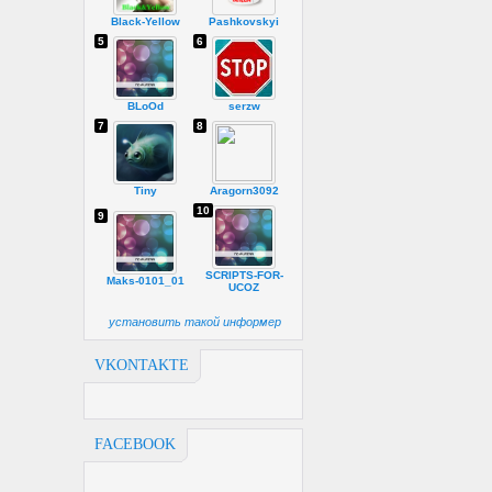
Black-Yellow
Pashkovskyi
5
6
BLoOd
serzw
7
8
Tiny
Aragorn3092
10
9
SCRIPTS-FOR-
Maks-0101_01
UCOZ
установить такой информер
VKONTAKTE
FACEBOOK