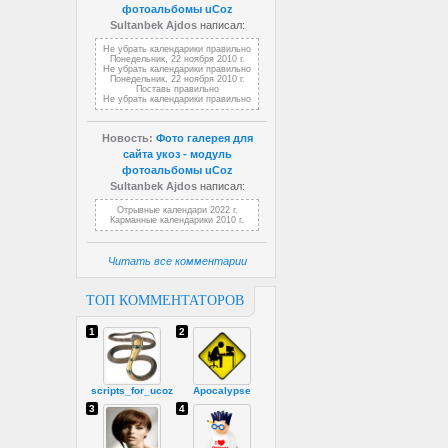
фотоальбомы uCoz
Sultanbek Ajdos
написал:
Не убрать календарики правильно
Понедельник, 22 ноября 2010 г.
Не убрать календарики правильно
Понедельник, 22 ноября 2010 г.
Поставь правильно
Не убрать календарики правильно
Новость:
Фото галерея для
сайта укоз - модуль
фотоальбомы uCoz
Sultanbek Ajdos
написал:
Отрывные календари 2022 г.
Карманные календарики 2010 г.
Читать все комментарии
ТОП КОММЕНТАТОРОВ
1
2
scripts_for_ucoz
Apocalypse
3
4