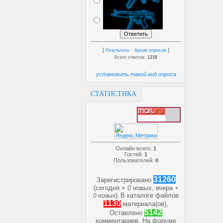
[
·
]
Результаты
Архив опросов
Всего ответов:
1218
установить такой вид опроса
СТАТИСТИКА
Онлайн всего:
1
Гостей:
1
Пользователей:
0
31260
Зарегистрировано
(сегодня +
0 новых
, вчера +
)
В каталоге файлов
0 новых
,
1130
материала(ов),
5142
Оставлено
комментариев, На форуме