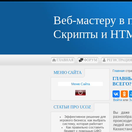
Веб-мастеру в
Скрипты и HTM
ГЛАВНАЯ
ФОРУМ
РЕГИСТРАЦИЯ
Главная
стра
МЕНЮ САЙТА
ГЛАВН
ВСЕГО?
Меню Сайта
Войти
или
З
СТАТЬИ ПРО UCOZ
Вы даже 
разнообр
Эффективное решение для
игрового бизнеса: как выбрать
происходи
систему, которая работает
людей инт
Как правильно составить
Казахстан
бюджет с помощью ЦФО