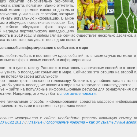
щих событий относительно экономики,
ости, спорта, политики. Важно отметить,
нный момент времени известно довольно
оличество уникальных способов, которые
 узнать актуальную информацию. В мире
асто обсуждают спортивные новости. Так,
у, сейчас обсуждают факт вручения
й награды португальскому нападающему
ность в 2019 году. В любом случае сейчас существует несколько десятков, а
асательно того, как узнать последние новости.
е способы информирования о событиях в мире
 вы любитель быть в постоянном курсе событий, то в таком случае вы можете
им высокоэффективным способам информирования:
вое – это купить газету. Раньше это считалось классическим способом относит
бы узнать о последних событиях в мире. Сейчас же это отошло на второй п
 не потеряло своей актуальности;
рое – посмотреть новости по телевизору. Включить крупнейшие каналы теле
о, чтобы узнать последние новости в мире или в определенном государстве;
тье – зайти на популярные информационные ресурсы для ознакомления с 
остями. Например, это могут быть
спортивные новости
.
кие уникальные способы информирования, средства массовой информаци
привлекательными в современных реалиях жизни.
ование материалов с сайта необходимо указать активную ссылку ис
ля uCoz 2013
и
Главные и спортивные новости – как их узнать лучше всего