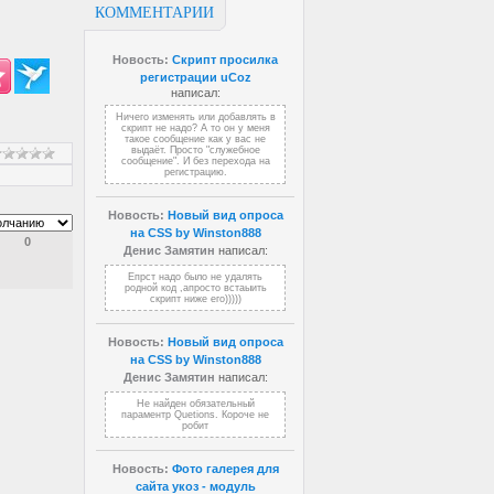
КОММЕНТАРИИ
Новость:
Скрипт просилка
регистрации uCoz
написал:
Ничего изменять или добавлять в
скрипт не надо? А то он у меня
такое сообщение как у вас не
выдаёт. Просто "служебное
сообщение". И без перехода на
регистрацию.
Новость:
Новый вид опроса
на CSS by Winston888
0
Денис Замятин
написал:
Епрст надо было не удалять
родной код ,апросто встаыить
скрипт ниже его)))))
Новость:
Новый вид опроса
на CSS by Winston888
Денис Замятин
написал:
Не найден обязательный
параментр Quetions. Короче не
робит
Новость:
Фото галерея для
сайта укоз - модуль