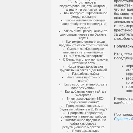
происходя
Что главное в
общественн
бюджетировании, это контроль,
что на да
а значит, и регламенты
Как построить эффективное
большое к
бюджетирование
позволяют
Каким компаниям сегодня
довольно ч
часто требуются переводы на
к пример
турецкий
престижно
Как сменить регион аккаунта
за деятель
для оплаты через зарубежные
карты
способов к
Как именно сегодня люди
предпочитают смотреть футбол
Популярны
Сможет ли «Краснодар»
впервые стать чемпионом
Итак, если
РПЛ? Отзывы экспертов!
к следующ
В Беларуси стали популярны
китайские авто
пер
Когда люди заказывают
что
фуршеты на заказ с доставкой
Разработка сайта
еще
Что влияет на стоимость
вто
сайта?
тог
Как самостоятельно создать
тре
блог без усилий
нов
Как добавить карту сайта в
Wordpress
Именно та
В чем заключается SEO-
продвижение сайта?
наиболее 
Продвижение ссылками –
будет ли работать в 2015 году?
Программы обработки,
При копир
сравнения и анализа прайсов
Скрипты д
Комплексное продвижение
сайта как основа
репутационного маркетинга
У кого заказывать