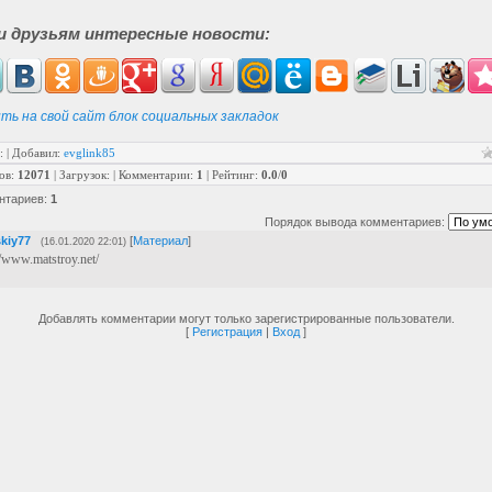
и друзьям интересные новости:
ть на свой сайт блок социальных закладок
:
|
Добавил
:
evglink85
ов
:
12071
|
Загрузок
:
|
Комментарии
:
1
|
Рейтинг
:
0.0
/
0
нтариев
:
1
Порядок вывода комментариев:
skiy77
[
Материал
]
(16.01.2020 22:01)
//www.matstroy.net/
Добавлять комментарии могут только зарегистрированные пользователи.
[
Регистрация
|
Вход
]