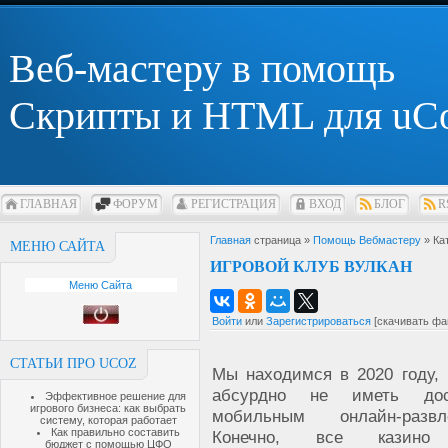
Веб-мастеру в помощь
Скрипты и HTML для uC
ГЛАВНАЯ
ФОРУМ
РЕГИСТРАЦИЯ
ВХОД
БЛОГ
R
Главная
страница »
Помощь Вебмастеру
» Ка
МЕНЮ САЙТА
ИГРОВОЙ КЛУБ ВУЛКАН
Меню Сайта
Войти
или
Зарегистрироваться
[скачивать фа
СТАТЬИ ПРО UCOZ
Мы находимся в 2020 году,
абсурдно не иметь до
Эффективное решение для
игрового бизнеса: как выбрать
мобильным онлайн-развле
систему, которая работает
Как правильно составить
Конечно, все казино
бюджет с помощью ЦФО