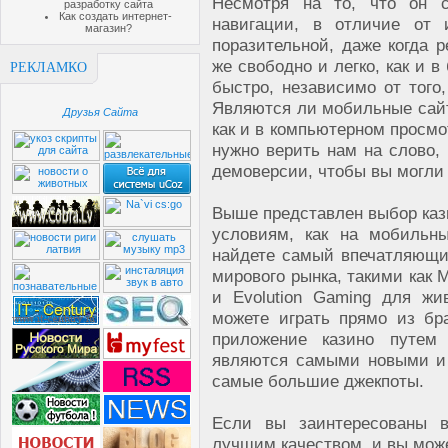
Несмотря на то, что он с
разработку сайта
Как создать интернет-
навигации, в отличие от 
магазин?
поразительной, даже когда р
же свободно и легко, как и 
РЕКЛАМКО
быстро, независимо от тог
Являются ли мобильные сай
Друзья Сайта
как и в компьютерном просмо
нужно верить нам на слово, 
демоверсии, чтобы вы могли 
Выше представлен выбор кази
условиям, как на мобильн
найдете самый впечатляющи
мирового рынка, такими как Mi
и Evolution Gaming для ж
можете играть прямо из бр
приложение казино путем 
являются самыми новыми и 
самые большие джекпоты.
Если вы заинтересованы в
лучшим качеством, и вы може