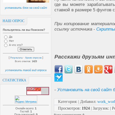
где вы можете зарабатыват
установить блок на свой сайт
ставкой в размере 5 фунтов с
НАШ ОПРОС
При копирование материало
ссылку источника -
Скрипты
Пользуетесь ли вы Поиском?
Да
Нет
А что это?
Расскажи друзьям ин
[
·
]
Результаты
Архив опросов
Всего ответов:
1423
установить такой вид опроса
СТАТИСТИКА
-
Установить на свой сайт б
Категория
:
|
Добавил
:
work_wor
Просмотров
:
1924
|
Загрузок
:
|
Р
Онлайн всего:
1
Гостей:
1
Пользователей:
0
Всего комментариев
:
0