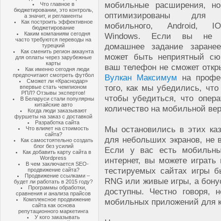
мобильные расширения, н
Что главное в
бюджетировании, это контроль,
оптимизированы для 
а значит, и регламенты
Как построить эффективное
мобильного, Android, 
бюджетирование
Каким компаниям сегодня
Windows. Если вы не 
часто требуются переводы на
домашнее задание заране
турецкий
Как сменить регион аккаунта
может быть неприятный сю
для оплаты через зарубежные
карты
ваш телефон не сможет откр
Как именно сегодня люди
предпочитают смотреть футбол
Вулкан Максимум
на профес
Сможет ли «Краснодар»
того, как мы убедились, что
впервые стать чемпионом
РПЛ? Отзывы экспертов!
чтобы убедиться, что опер
В Беларуси стали популярны
китайские авто
количество на мобильной ве
Когда люди заказывают
фуршеты на заказ с доставкой
Разработка сайта
Мы остановились в этих ка
Что влияет на стоимость
сайта?
для небольших экранов, не в
Как самостоятельно создать
блог без усилий
Если у вас есть мобильны
Как добавить карту сайта в
Wordpress
интернет, вы можете играть
В чем заключается SEO-
тестируемых сайтах игры б
продвижение сайта?
Продвижение ссылками –
RNG или живые игры, а бонус
будет ли работать в 2015 году?
Программы обработки,
доступны. Честно говоря,
сравнения и анализа прайсов
Комплексное продвижение
мобильных приложений для 
сайта как основа
репутационного маркетинга
У кого заказывать