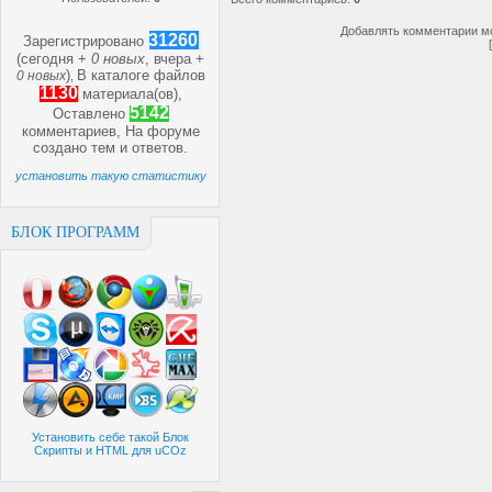
Добавлять комментарии мо
31260
Зарегистрировано
(сегодня +
0 новых
, вчера +
)
В каталоге файлов
0 новых
,
1130
материала(ов),
5142
Оставлено
комментариев, На форуме
создано
тем и
ответов.
установить такую статистику
БЛОК ПРОГРАММ
Установить себе такой Блок
Скрипты и HTML для uCOz