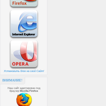
Установить блок на свой Сайт!
ВНИМАНИЕ!
Наш сайт адаптирован под
браузер
Mozilla Firefox