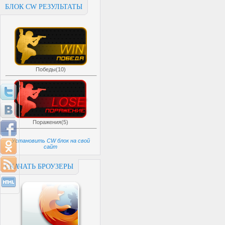
БЛОК CW РЕЗУЛЬТАТЫ
Победы(10)
Поражения(5)
Установить CW блок на свой
сайт
СКАЧАТЬ БРОУЗЕРЫ