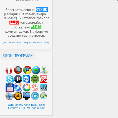
31260
Зарегистрировано
(сегодня +
0 новых
, вчера +
)
В каталоге файлов
0 новых
,
1130
материала(ов),
5142
Оставлено
комментариев, На форуме
создано
тем и
ответов.
установить такую статистику
БЛОК ПРОГРАММ
Установить себе такой Блок
Скрипты и HTML для uCOz