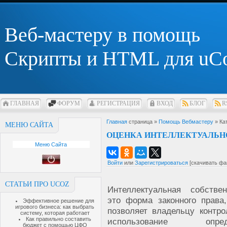
Веб-мастеру в помощь
Скрипты и HTML для uC
ГЛАВНАЯ
ФОРУМ
РЕГИСТРАЦИЯ
ВХОД
БЛОГ
R
Главная
страница »
Помощь Вебмастеру
» Ка
МЕНЮ САЙТА
ОЦЕНКА ИНТЕЛЛЕКТУАЛЬН
Меню Сайта
Войти
или
Зарегистрироваться
[скачивать фа
СТАТЬИ ПРО UCOZ
Интеллектуальная собстве
это форма законного права,
Эффективное решение для
игрового бизнеса: как выбрать
позволяет владельцу контро
систему, которая работает
Как правильно составить
использование опреде
бюджет с помощью ЦФО