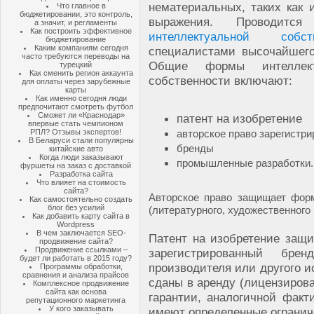
нематериальных, таких как 
Что главное в
бюджетировании, это контроль,
выражения. Проводит
а значит, и регламенты
Как построить эффективное
интеллектуальной собств
бюджетирование
Каким компаниям сегодня
специалистами высочайшего
часто требуются переводы на
Общие формы интеллект
турецкий
Как сменить регион аккаунта
собственности включают:
для оплаты через зарубежные
карты
Как именно сегодня люди
предпочитают смотреть футбол
Сможет ли «Краснодар»
патент на изобретение
впервые стать чемпионом
РПЛ? Отзывы экспертов!
авторское право зарегистр
В Беларуси стали популярны
бренды
китайские авто
Когда люди заказывают
промышленные разработки.
фуршеты на заказ с доставкой
Разработка сайта
Что влияет на стоимость
сайта?
Авторское право защищает форм
Как самостоятельно создать
блог без усилий
(литературного, художественного 
Как добавить карту сайта в
Wordpress
В чем заключается SEO-
Патент на изобретение защ
продвижение сайта?
Продвижение ссылками –
зарегистрированный бре
будет ли работать в 2015 году?
производителя или другого и
Программы обработки,
сравнения и анализа прайсов
сданы в аренду (лицензирова
Комплексное продвижение
сайта как основа
гарантии, аналогичной факт
репутационного маркетинга
У кого заказывать
имеют определенные ограниче