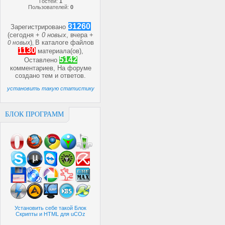
Гостей:
1
Пользователей:
0
31260
Зарегистрировано
(сегодня +
0 новых
, вчера +
)
В каталоге файлов
0 новых
,
1130
материала(ов),
5142
Оставлено
комментариев, На форуме
создано
тем и
ответов.
установить такую статистику
БЛОК ПРОГРАММ
Установить себе такой Блок
Скрипты и HTML для uCOz