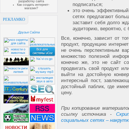
разработку сайта
подписаться;
Как создать интернет-
магазин?
это очень эффективный
сетях предлагают боль
РЕКЛАМКО
заставит себя долго ж
аудиторию, вероятно, с
Друзья Сайта
Все, конечно, зависит от то
продукт, продукцию интерне
не очень перспективным ва
множество полезной информ
конечно же, это не сайт с
продвигать свой продукт ил
выйти на достойную конвер
интересный пост, завлекаю
достойный паблик, где имее
цену.
При копирование материало
ссылку источника -
Скри
социальных сетях – накрутк