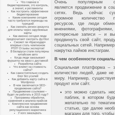
Очень популярным сп
Что главное в
бюджетировании, это контроль,
является продвижение в со
а значит, и регламенты
Как построить эффективное
сетях. Ведь сейчас сущ
бюджетирование
огромное количество п
Каким компаниям сегодня
часто требуются переводы на
ресурсов, где люди обме
турецкий
Как сменить регион аккаунта
мнениями, фотографиями,
для оплаты через зарубежные
карты
интересные записи – и в
Как именно сегодня люди
продвинуть свой сайт, про
предпочитают смотреть футбол
Сможет ли «Краснодар»
социальных сетей. Например
впервые стать чемпионом
РПЛ? Отзывы экспертов!
накрутка лайков инстаграм.
В Беларуси стали популярны
китайские авто
Когда люди заказывают
В чем особенности социал
фуршеты на заказ с доставкой
Разработка сайта
Социальная платформа – э
Что влияет на стоимость
сайта?
количество людей, даже не
Как самостоятельно создать
блог без усилий
миру. Например, существуе
Как добавить карту сайта в
Wordpress
продукт или сайт.
В чем заключается SEO-
продвижение сайта?
это можно сделать не
Продвижение ссылками –
будет ли работать в 2015 году?
паблик, в котором буд
Программы обработки,
сравнения и анализа прайсов
желательно по тематик
Комплексное продвижение
сайта как основа
статью, где далее нео
репутационного маркетинга
магазин для того, чтоб
У кого заказывать