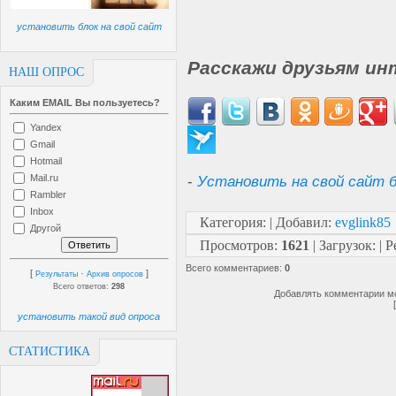
установить блок на свой сайт
Расскажи друзьям ин
НАШ ОПРОС
Каким EMAIL Вы пользуетесь?
Yandex
Gmail
Hotmail
-
Установить на свой сайт б
Mail.ru
Rambler
Inbox
Категория
:
|
Добавил
:
evglink85
Другой
Просмотров
:
1621
|
Загрузок
:
|
Р
Всего комментариев
:
0
[
·
]
Результаты
Архив опросов
Всего ответов:
298
Добавлять комментарии мо
установить такой вид опроса
СТАТИСТИКА