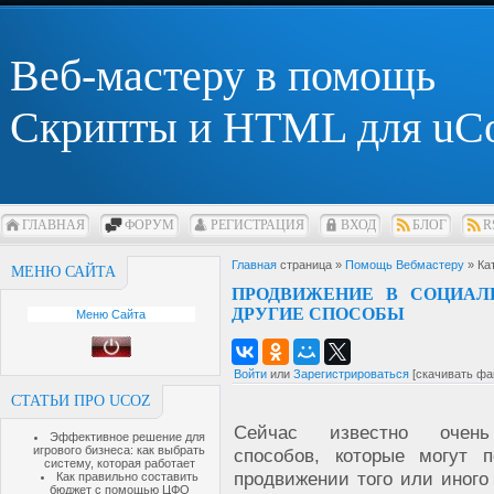
Веб-мастеру в помощь
Скрипты и HTML для uC
ГЛАВНАЯ
ФОРУМ
РЕГИСТРАЦИЯ
ВХОД
БЛОГ
R
Главная
страница »
Помощь Вебмастеру
» Ка
МЕНЮ САЙТА
ПРОДВИЖЕНИЕ В СОЦИАЛ
ДРУГИЕ СПОСОБЫ
Меню Сайта
Войти
или
Зарегистрироваться
[скачивать фа
СТАТЬИ ПРО UCOZ
Сейчас известно очен
Эффективное решение для
игрового бизнеса: как выбрать
способов, которые могут 
систему, которая работает
продвижении того или иного
Как правильно составить
бюджет с помощью ЦФО