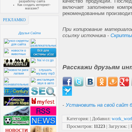
качество продукции. После
разработку сайта
Как создать интернет-
включает заполнение компр
магазин?
рекомендованным производит
РЕКЛАМКО
При копирование материало
Друзья Сайта
ссылку источника -
Скрипты
Расскажи друзьям ин
-
Установить на свой сайт б
Категория
:
|
Добавил
:
work_wor
Просмотров
:
11223
|
Загрузок
:
|