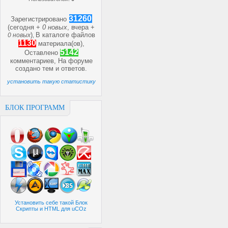
31260
Зарегистрировано
(сегодня +
0 новых
, вчера +
)
В каталоге файлов
0 новых
,
1130
материала(ов),
5142
Оставлено
комментариев, На форуме
создано
тем и
ответов.
установить такую статистику
БЛОК ПРОГРАММ
Установить себе такой Блок
Скрипты и HTML для uCOz