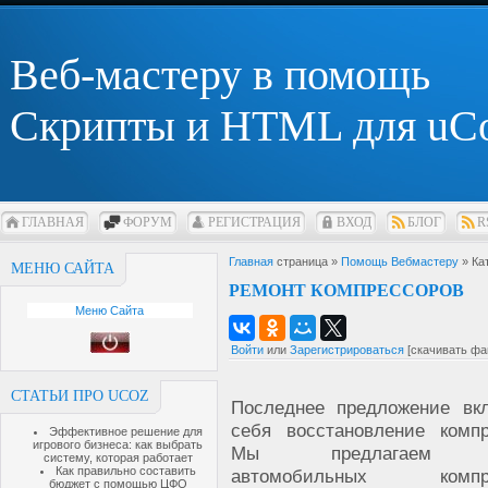
Веб-мастеру в помощь
Скрипты и HTML для uC
ГЛАВНАЯ
ФОРУМ
РЕГИСТРАЦИЯ
ВХОД
БЛОГ
R
Главная
страница »
Помощь Вебмастеру
» Ка
МЕНЮ САЙТА
РЕМОНТ КОМПРЕССОРОВ
Меню Сайта
Войти
или
Зарегистрироваться
[скачивать фа
СТАТЬИ ПРО UCOZ
Последнее предложение вк
себя восстановление компр
Эффективное решение для
игрового бизнеса: как выбрать
Мы предлагаем р
систему, которая работает
Как правильно составить
автомобильных компре
бюджет с помощью ЦФО