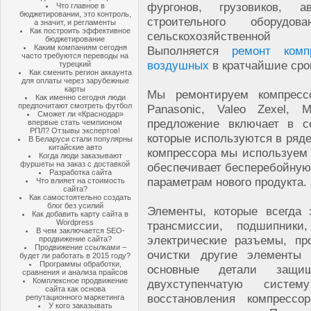
фургонов, грузовиков, ав
Что главное в
бюджетировании, это контроль,
строительного оборудо
а значит, и регламенты
Как построить эффективное
сельскохозяйственной т
бюджетирование
Каким компаниям сегодня
Выполняется
ремонт комп
часто требуются переводы на
воздушных
в кратчайшие сро
турецкий
Как сменить регион аккаунта
для оплаты через зарубежные
карты
Мы ремонтируем компрессо
Как именно сегодня люди
предпочитают смотреть футбол
Panasonic, Valeo Zexel, 
Сможет ли «Краснодар»
предложение включает в с
впервые стать чемпионом
РПЛ? Отзывы экспертов!
которые используются в ряде
В Беларуси стали популярны
китайские авто
компрессора мы используем 
Когда люди заказывают
фуршеты на заказ с доставкой
обеспечивает бесперебойную
Разработка сайта
параметрам нового продукта.
Что влияет на стоимость
сайта?
Как самостоятельно создать
блог без усилий
Элементы, которые всегда
Как добавить карту сайта в
Wordpress
трансмиссии, подшипники
В чем заключается SEO-
электрические разъемы, пр
продвижение сайта?
Продвижение ссылками –
очистки другие элементы 
будет ли работать в 2015 году?
Программы обработки,
основные детали защи
сравнения и анализа прайсов
Комплексное продвижение
двухступенчатую систе
сайта как основа
восстановления компрессо
репутационного маркетинга
У кого заказывать