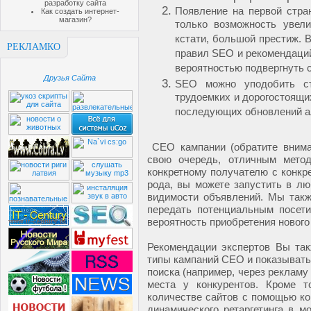
разработку сайта
Появление на первой стран
Как создать интернет-
магазин?
только возможность увели
кстати, большой престиж. 
РЕКЛАМКО
правил SEO и рекомендаций
вероятностью подвергнуть
Друзья Сайта
SEO можно уподобить ст
трудоемких и дорогостоящи
последующих обновлений а
СЕО кампании (обратите вниман
свою очередь, отличным мето
конкретному получателю с конк
рода, вы можете запустить в л
видимости объявлений. Мы такж
передать потенциальным посети
вероятность приобретения нового
Рекомендации экспертов Вы так
типы кампаний СЕО и показывать
поиска (например, через рекламу
места у конкурентов. Кроме т
количестве сайтов с помощью ко
динамического ретаргетинга в 