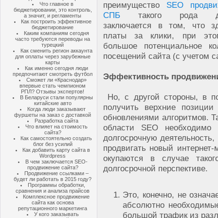
преимущество
SEO продви
Что главное в
бюджетировании, это контроль,
СПБ
такого рода де
а значит, и регламенты
Как построить эффективное
заключается в том, что з
бюджетирование
Каким компаниям сегодня
платы за клики, при это
часто требуются переводы на
большое потенциальное ко
турецкий
Как сменить регион аккаунта
посещений сайта (с учетом с
для оплаты через зарубежные
карты
Как именно сегодня люди
предпочитают смотреть футбол
Эффективность продвижен
Сможет ли «Краснодар»
впервые стать чемпионом
РПЛ? Отзывы экспертов!
Но, с другой стороны, в п
В Беларуси стали популярны
китайские авто
получить верхние позиции
Когда люди заказывают
фуршеты на заказ с доставкой
обновлениями алгоритмов. Т
Разработка сайта
области SEO необходимо 
Что влияет на стоимость
сайта?
долгосрочную деятельность, 
Как самостоятельно создать
блог без усилий
продвигать новый интернет-
Как добавить карту сайта в
Wordpress
окупаются в случае таког
В чем заключается SEO-
долгосрочной перспективе.
продвижение сайта?
Продвижение ссылками –
будет ли работать в 2015 году?
Программы обработки,
сравнения и анализа прайсов
Это, конечно, не означа
Комплексное продвижение
сайта как основа
абсолютно необходимые
репутационного маркетинга
большой трафик из раз
У кого заказывать