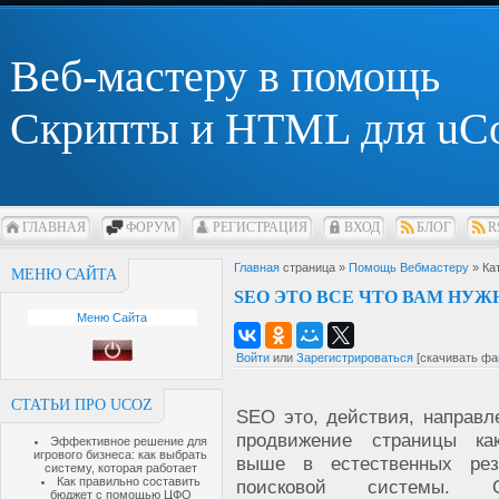
Веб-мастеру в помощь
Скрипты и HTML для uC
ГЛАВНАЯ
ФОРУМ
РЕГИСТРАЦИЯ
ВХОД
БЛОГ
R
Главная
страница »
Помощь Вебмастеру
» Ка
МЕНЮ САЙТА
SEO ЭТО ВСЕ ЧТО ВАМ НУ
Меню Сайта
Войти
или
Зарегистрироваться
[скачивать фа
СТАТЬИ ПРО UCOZ
SEO это, действия, направл
продвижение страницы ка
Эффективное решение для
игрового бизнеса: как выбрать
выше в естественных рез
систему, которая работает
Как правильно составить
поисковой системы. О
бюджет с помощью ЦФО