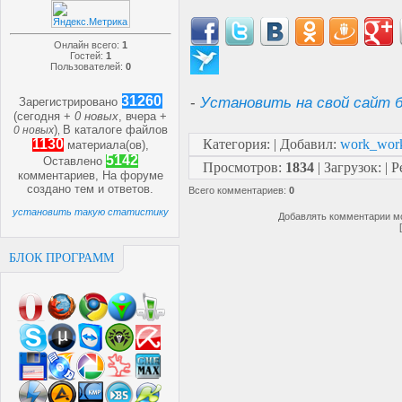
Онлайн всего:
1
Гостей:
1
Пользователей:
0
31260
-
Установить на свой сайт б
Зарегистрировано
(сегодня +
0 новых
, вчера +
)
В каталоге файлов
0 новых
,
1130
Категория
:
|
Добавил
:
work_wor
материала(ов),
5142
Оставлено
Просмотров
:
1834
|
Загрузок
:
|
Р
комментариев, На форуме
создано
тем и
ответов.
Всего комментариев
:
0
установить такую статистику
Добавлять комментарии мо
БЛОК ПРОГРАММ