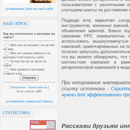
пользователям с различными 
установить блок на свой сайт
улучшаем шансы на достижение 
Подводя итог, маркетинг сег
НАШ ОПРОС
инструментов, жизненно важной
объявления adwords. Важно по
Как вы относитесь к рекламе на
кампании PPC эквивалентны 
сайте?
использовать вышеупомянутые
Мне она не мешает, но на неё
кампаний, ориентированных на по
не жму
полезно запускать дополнительн
Мне не сложно кликнуть по
что вы можете обнаружить, что 
рекламе чтоб помочь сайту
Лучше бы её не было на
контекстная кампания в рам
сайте
ретаргетинговой кампанией в мод
Мне нравится реклама,
ставьте и вы
При копирование материало
[
·
]
ссылку источника -
Скрипты
Результаты
Архив опросов
Всего ответов:
1317
нужно для эффективного пр
установить такой вид опроса
СТАТИСТИКА
Расскажи друзьям ин