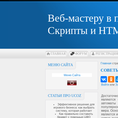
Веб-мастеру в
Скрипты и HTM
ГЛАВНАЯ
ФОРУМ
РЕГИСТРАЦИЯ
Главная
стра
МЕНЮ САЙТА
СОВЕТЫ
Меню Сайта
Войти
или
З
СТАТЬИ ПРО UCOZ
Достаточн
являются 
автоматы
Эффективное решение для
популярно
игрового бизнеса: как выбрать
мира. Осн
систему, которая работает
Как правильно составить
является и
бюджет с помощью ЦФО