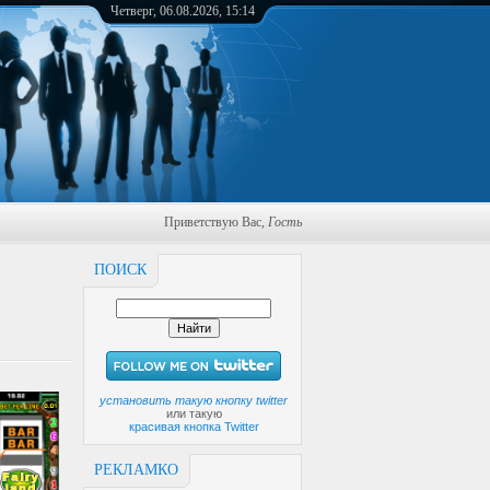
Четверг, 06.08.2026, 15:14
Приветствую Вас
,
Гость
ПОИСК
установить такую кнопку twitter
или такую
красивая кнопка Twitter
РЕКЛАМКО