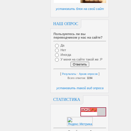
установить блок на свой сайт
НАШ ОПРОС
Пользуютесь ли вы
переводчиком у нас на сайте?
Да
Нет
Иногда
У меня на сайте такой же :P
[
·
]
Результаты
Архив опросов
Всего ответов:
1194
установить такой вид опроса
СТАТИСТИКА