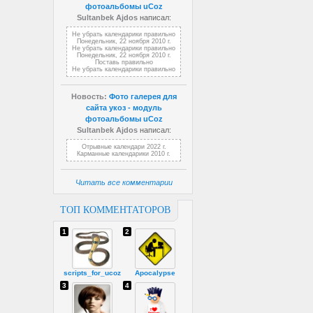
фотоальбомы uCoz
Sultanbek Ajdos
написал:
Не убрать календарики правильно
Понедельник, 22 ноября 2010 г.
Не убрать календарики правильно
Понедельник, 22 ноября 2010 г.
Поставь правильно
Не убрать календарики правильно
Новость:
Фото галерея для
сайта укоз - модуль
фотоальбомы uCoz
Sultanbek Ajdos
написал:
Отрывные календари 2022 г.
Карманные календарики 2010 г.
Читать все комментарии
ТОП КОММЕНТАТОРОВ
1
2
scripts_for_ucoz
Apocalypse
3
4