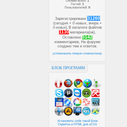
Онлайн всего:
1
Гостей:
1
Пользователей:
0
31260
Зарегистрировано
(сегодня +
0 новых
, вчера +
)
В каталоге файлов
0 новых
,
1130
материала(ов),
5142
Оставлено
комментариев, На форуме
создано
тем и
ответов.
установить такую статистику
БЛОК ПРОГРАММ
Установить себе такой Блок
Скрипты и HTML для uCOz