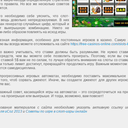
ть какую-нибудь определенную стратегию
то правила. Но все же несколько советов
ятся.
то необходимо себе уяснить, что слот-
вещь довольно непредсказуемая. В них
ан генератор случайных цифр, который и
ет выигрышную комбинацию. Никто не
м-либо образом повлиять на исход игры.
езная информация, особенно для постоянных игроков в казино. Самую 
ю вы всегда можете отслеживать на сайте
https://free-casinos-online.com/slots-
то важно учитывать, что ставки должны быть разумными. Не нужно став
средств, чем вы можете себе позволить проиграть. Поэтому, если вы счи
 ставкой 5$ вам не по силам, то лучше обратить внимание на слоты со ставк
к только лимит достигнут, прекращайте продолжать игру. Важным моментом
ется самодисциплина.
прогрессивных игровых автоматах, необходимо поставить максимальное 
того, чтоб сорвать джекпот. Иначе, вы создаете джекпот для других игрок
ле вас.
важный совет, касающийся игры на автоматах – это сосредоточиться на пр
е на проигрыше или выигрыше. И тогда, возможно, вам повезет!
ование материалов с сайта необходимо указать активную ссылку ис
ля uCoz 2013
и
Советы по игре в слот-игры онлайн