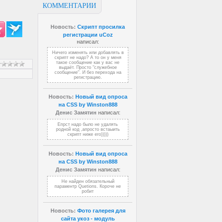
КОММЕНТАРИИ
Новость:
Скрипт просилка
регистрации uCoz
написал:
Ничего изменять или добавлять в
скрипт не надо? А то он у меня
такое сообщение как у вас не
выдаёт. Просто "служебное
сообщение". И без перехода на
регистрацию.
Новость:
Новый вид опроса
на CSS by Winston888
Денис Замятин
написал:
Епрст надо было не удалять
родной код ,апросто встаыить
скрипт ниже его)))))
Новость:
Новый вид опроса
на CSS by Winston888
Денис Замятин
написал:
Не найден обязательный
параментр Quetions. Короче не
робит
Новость:
Фото галерея для
сайта укоз - модуль