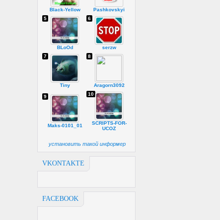
Black-Yellow
Pashkovskyi
5
6
BLoOd
serzw
7
8
Tiny
Aragorn3092
10
9
SCRIPTS-FOR-
Maks-0101_01
UCOZ
установить такой информер
VKONTAKTE
FACEBOOK