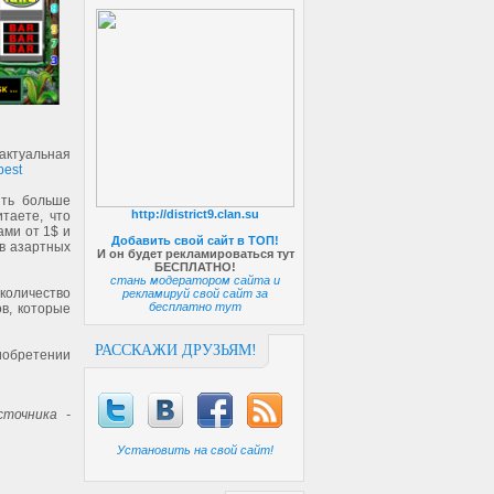
актуальная
best
ить больше
http://district9.clan.su
таете, что
ами от 1$ и
Добавить свой сайт в ТОП!
 в азартных
И он будет рекламироваться тут
БЕСПЛАТНО!
стань модератором сайта и
количество
рекламируй свой сайт за
бесплатно тут
ов, которые
РАССКАЖИ ДРУЗЬЯМ!
иобретении
точника -
Установить на свой сайт!