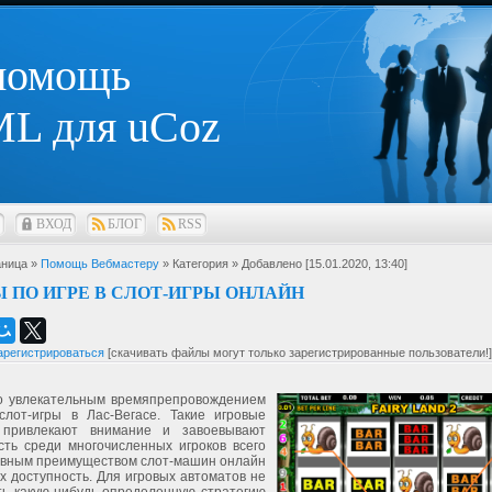
 помощь
L для uCoz
ВХОД
БЛОГ
RSS
ница »
Помощь Вебмастеру
» Категория
» Добавлено [15.01.2020, 13:40]
 ПО ИГРЕ В СЛОТ-ИГРЫ ОНЛАЙН
арегистрироваться
[скачивать файлы могут только зарегистрированные пользователи!]
о увлекательным времяпрепровождением
слот-игры в Лас-Вегасе. Такие игровые
 привлекают внимание и завоевывают
сть среди многочисленных игроков всего
овным преимуществом слот-машин онлайн
х доступность. Для игровых автоматов не