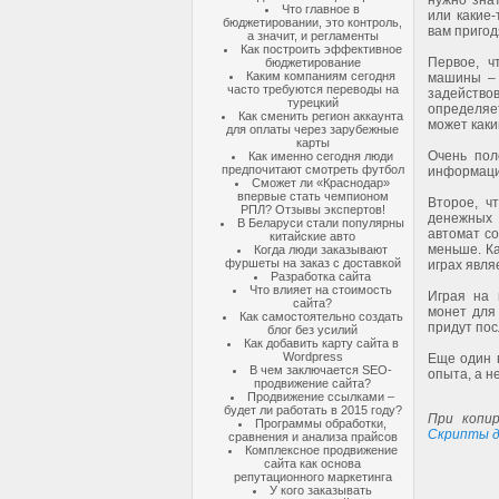
нужно зна
Что главное в
или какие-
бюджетировании, это контроль,
вам пригод
а значит, и регламенты
Как построить эффективное
Первое, ч
бюджетирование
Каким компаниям сегодня
машины – 
часто требуются переводы на
задействов
турецкий
определя
Как сменить регион аккаунта
может каки
для оплаты через зарубежные
карты
Очень пол
Как именно сегодня люди
предпочитают смотреть футбол
информаци
Сможет ли «Краснодар»
впервые стать чемпионом
Второе, ч
РПЛ? Отзывы экспертов!
денежных 
В Беларуси стали популярны
автомат со
китайские авто
меньше. Ка
Когда люди заказывают
фуршеты на заказ с доставкой
играх явля
Разработка сайта
Что влияет на стоимость
Играя на 
сайта?
монет для 
Как самостоятельно создать
придут пос
блог без усилий
Как добавить карту сайта в
Wordpress
Еще один 
В чем заключается SEO-
опыта, а н
продвижение сайта?
Продвижение ссылками –
будет ли работать в 2015 году?
При копир
Программы обработки,
Скрипты д
сравнения и анализа прайсов
Комплексное продвижение
сайта как основа
репутационного маркетинга
У кого заказывать