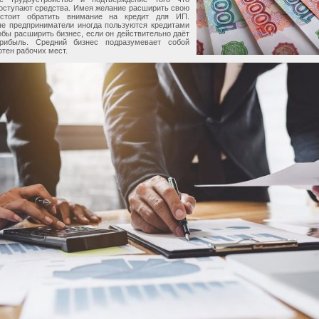
оступают средства. Имея желание расширить свою
 стоит обратить внимание на кредит для ИП.
е предприниматели иногда пользуются кредитами
тобы расширить бизнес, если он действительно даёт
рибыль. Средний бизнес подразумевает собой
отен рабочих мест.