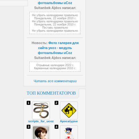
фотоальбомы uCoz
Sultanbek Ajdos
написал:
Не убрать календарики правильно
Понедельник, 22 ноября 2010 г.
Не убрать календарики правильно
Понедельник, 22 ноября 2010 г.
Поставь правильно
Не убрать календарики правильно
Новость:
Фото галерея для
сайта укоз - модуль
фотоальбомы uCoz
Sultanbek Ajdos
написал:
Отрывные календари 2022 г.
Карманные календарики 2010 г.
Читать все комментарии
ТОП КОММЕНТАТОРОВ
1
2
scripts_for_ucoz
Apocalypse
3
4