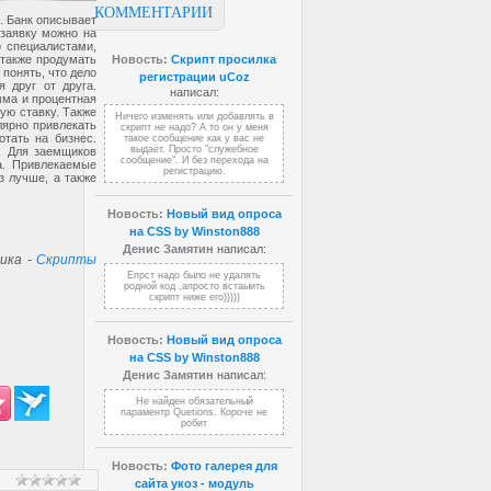
КОММЕНТАРИИ
. Банк описывает
 заявку можно на
о специалистами,
 также продумать
Новость:
Скрипт просилка
понять, что дело
регистрации uCoz
 друг от друга.
написал:
мма и процентная
ую ставку. Также
Ничего изменять или добавлять в
лярно привлекать
скрипт не надо? А то он у меня
отать на бизнес.
такое сообщение как у вас не
выдаёт. Просто "служебное
. Для заемщиков
сообщение". И без перехода на
а. Привлекаемые
регистрацию.
з лучше, а также
Новость:
Новый вид опроса
на CSS by Winston888
Денис Замятин
написал:
ика -
Скрипты
Епрст надо было не удалять
родной код ,апросто встаыить
скрипт ниже его)))))
Новость:
Новый вид опроса
на CSS by Winston888
Денис Замятин
написал:
Не найден обязательный
параментр Quetions. Короче не
робит
Новость:
Фото галерея для
сайта укоз - модуль