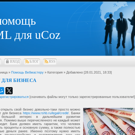
 помощь
L для uCoz
ВХОД
БЛОГ
RSS
ница »
Помощь Вебмастеру
» Категория
» Добавлено [28.01.2021, 18:33]
 ДЛЯ БИЗНЕСА
арегистрироваться
[скачивать файлы могут только зарегистрированные пользователи!]
открыть свой бизнес довольно-таки просто можно
ит для бизнеса
https://www.rshb.ru/legal/credit/
. Банки
 большой интерес в дальнейшем развитии
ия. Помимо выше перечисленного не каждый может
редит. Банк должен иметь гарантии, что человек
ть проценты и основную сумму, а также полностью
тые деньги ранее. Именно поэтому нужно иметь
е трудоустройство и подтверждение того что