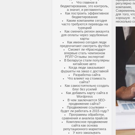
Что главное в
регулярно п
бюджетировании, это контроль,
компанию,
а значит, и регламенты
Современны
Как построить эффективное
для того, ч
бюджетирование
хорошую п
Каким компаниям сегодня
несколько с
часто требуются переводы на
турецкий
Как сменить регион аккаунта
для оплаты через зарубежные
карты
Как именно сегодня люди
предпочитают смотреть футбол
Сможет ли «Краснодар»
впервые стать чемпионом
РПЛ? Отзывы экспертов!
В Беларуси стали популярны
китайские авто
Когда люди заказывают
фуршеты на заказ с доставкой
Разработка сайта
Что влияет на стоимость
сайта?
Как самостоятельно создать
блог без усилий
Как добавить карту сайта в
Wordpress
В чем заключается SEO-
продвижение сайта?
Продвижение ссылками –
будет ли работать в 2015 году?
Программы обработки,
сравнения и анализа прайсов
Комплексное продвижение
сайта как основа
репутационного маркетинга
У кого заказывать