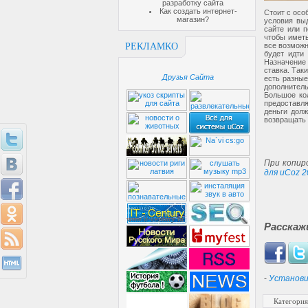
разработку сайта
Как создать интернет-
Стоит с осо
магазин?
условия вы
сайте или п
чтобы иметь
все возможн
РЕКЛАМКО
будет идти
Назначение 
ставка. Так
Друзья Сайта
есть разные
дополнител
Большое ко
предоставл
деньги долж
возвращать 
При копир
для uCoz 2
Расскаж
-
Установи
Категория