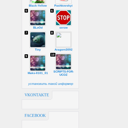
Black-Yellow
Pashkovskyi
5
6
BLoOd
serzw
7
8
Tiny
Aragorn3092
10
9
SCRIPTS-FOR-
Maks-0101_01
UCOZ
установить такой информер
VKONTAKTE
FACEBOOK