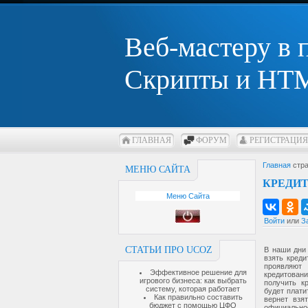
Веб-мастеру в
Скрипты и HTM
ГЛАВНАЯ
ФОРУМ
РЕГИСТРАЦИЯ
Главная
стра
МЕНЮ САЙТА
КРЕДИТ
Меню Сайта
Войти
или
З
СТАТЬИ ПРО UCOZ
В наши дни 
взять кред
проявляют
Эффективное решение для
кредитован
игрового бизнеса: как выбрать
получить к
систему, которая работает
будет плати
Как правильно составить
вернет взя
бюджет с помощью ЦФО
официально