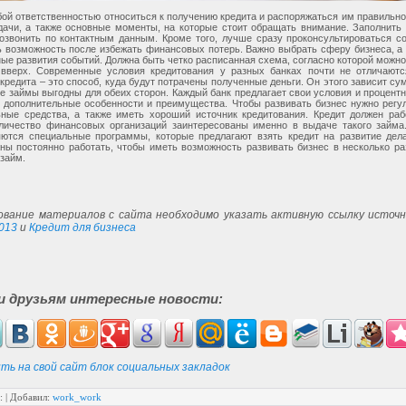
бой ответственностью относиться к получению кредита и распоряжаться им правильно
дачи, а также основные моменты, на которые стоит обращать внимание. Заполнить
озвонить по контактным данным. Кроме того, лучше сразу проконсультироваться с
 возможность после избежать финансовых потерь. Важно выбрать сферу бизнеса, а
ые развития событий. Должна быть четко расписанная схема, согласно которой можно 
 вверх. Современные условия кредитования у разных банках почти не отличаются
кредита – это способ, куда будут потрачены полученные деньги. Он этого зависит су
ие займы выгодны для обеих сторон. Каждый банк предлагает свои условия и процентн
 дополнительные особенности и преимущества. Чтобы развивать бизнес нужно регу
ьные средства, а также иметь хороший источник кредитования. Кредит должен раб
личество финансовых организаций заинтересованы именно в выдаче такого займа
яются специальные программы, которые предлагают взять кредит на развитие дел
ны постоянно работать, чтобы иметь возможность развивать бизнес в несколько ра
займ.
ование материалов с сайта необходимо указать активную ссылку источн
013
и
Кредит для бизнеса
и друзьям интересные новости:
ть на свой сайт блок социальных закладок
:
|
Добавил
:
work_work