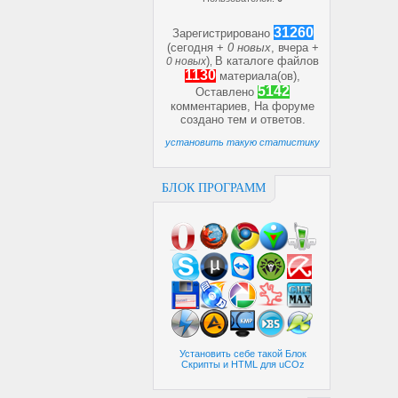
31260
Зарегистрировано
(сегодня +
0 новых
, вчера +
)
В каталоге файлов
0 новых
,
1130
материала(ов),
5142
Оставлено
комментариев, На форуме
создано
тем и
ответов.
установить такую статистику
БЛОК ПРОГРАММ
Установить себе такой Блок
Скрипты и HTML для uCOz